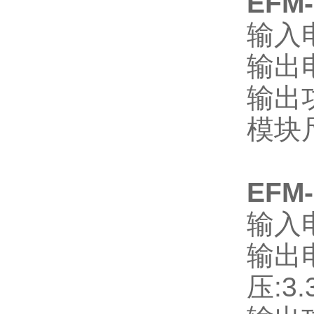
EFM
输入电
输出电压
输出功
模块尺
EFM
输入电
输出
压:3.3