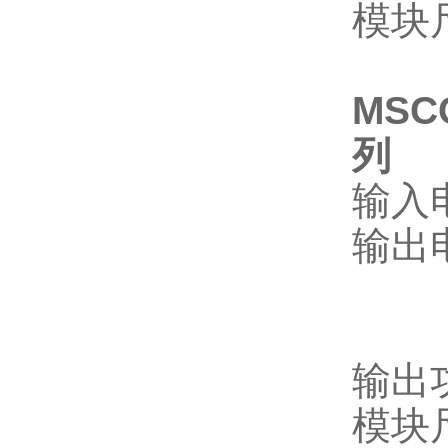
模块尺
MSC
列
输入电
输出电压
(MD
(MT
输出功
模块尺