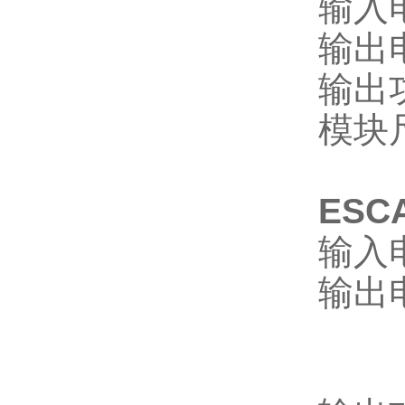
输入电
输出电压
输出功
模块尺
ESC
输入电
输出电压
(ED
(ET