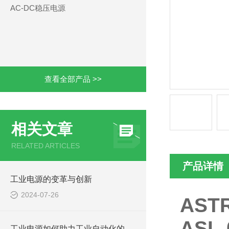
AC-DC稳压电源
查看全部产品 >>
相关文章
RELATED ARTICLES
产品详情
工业电源的变革与创新
2024-07-26
AST
ASL
工业电源如何助力工业自动化的发展