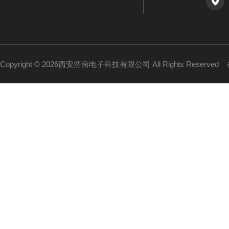
Copyright © 2026西安浩南电子科技有限公司 All Rights Reserved