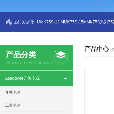
热门关键词:
MMK75S-12 MMK75S-15MMK75S系列
产品中心
/
产品分类
PRODUCT CLASSIFICATION
Astrodyne开关电源
开关电源
工业电源