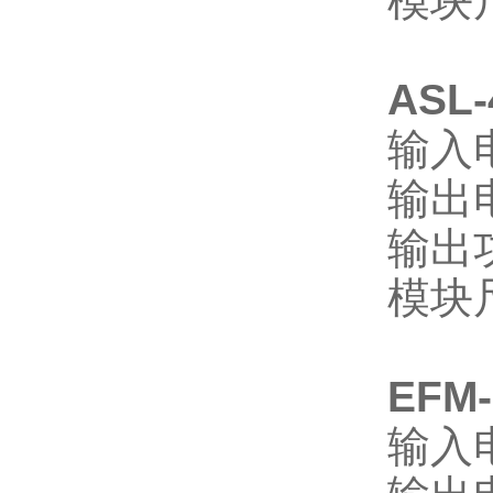
模块尺
ASL-
输入电
输出电压
输出功
模块尺
EFM
输入电