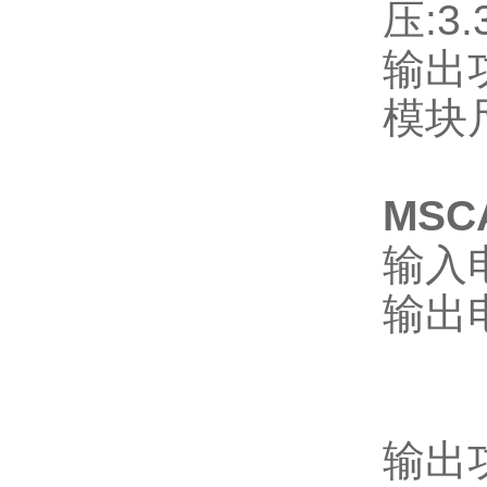
压:3.3
输出功
模块尺
MSC
输入电
输出电压
(MD
(MT
输出功