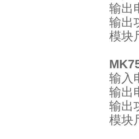
输出电压
输出功
模块尺
MK7
输入电
输出电
输出功
模块尺