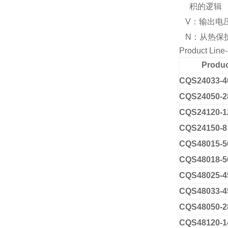
积的逻辑
V：输出电压
N：从热保
Product Line
Produ
CQS24033-4
CQS24
050
-
2
CQS24120-1
CQS24150-8
CQS48015-5
CQS48018-5
CQS48025-4
CQS48033-4
CQS48050-2
CQS48120-1