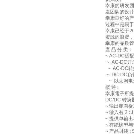
幸康的研发
发团队的设计
幸康良好的产
过程中是易于
幸康已经于
2
资源的浪费，
幸康的品质管
產 品 分 类：
~
AC-DC
适
~
AC-DC
开
~
AC-DC
转
~
DC-DC
负
~
以太网电
概 述
:
幸康電子所提
DC/DC
转换
~
输出範圍從
~
输入有
2 : 1
~
提供单输出
~
有绝缘型与
~
产品封装
:
S