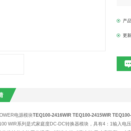
4：
增
产
EN
I /
更
情
POWER
电源模块
TEQ100-2416WIR TEQ100-2415WIR TEQ100
100 WIR
系列是式家庭度
DC-DC
转换器模块，具有
4
：
1
输入电