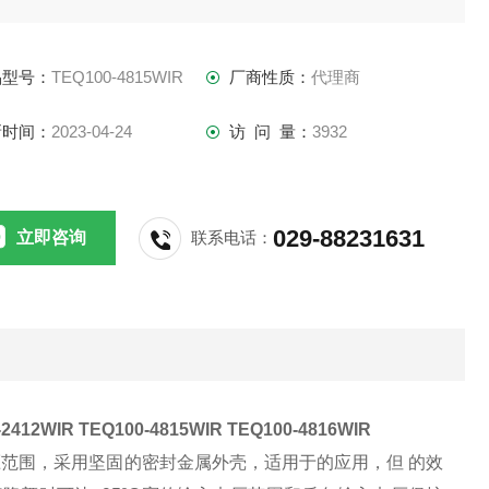
1输入电压范围
加冲击和振动抵抗力
品型号：
TEQ100-4815WIR
厂商性质：
代理商
 55022铁路应用
 O2250 VDC功能
新时间：
2023-04-24
访 问 量：
3932
029-88231631
立即咨询
联系电话：
-2412WIR TEQ100-4815WIR TEQ100-4816WIR
压范围，采用坚固的密封金属外壳，适用于的应用，但
的效