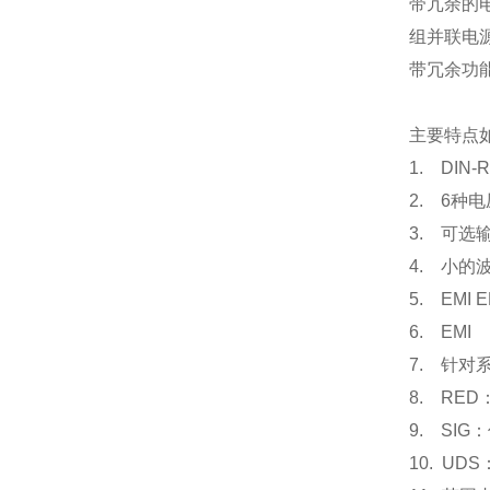
带冗余的
组并联电
带冗余功能的
主要特点
1. DI
2. 6种
3. 可选输
4. 小的
5. EMI 
6. EMI
7. 针
8. RE
9. SI
10. U