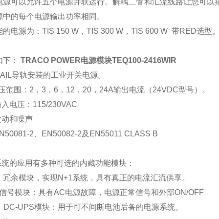
电源可以允许五个电源并联运行。解耦二管和汇流线路让您可以搭
源中的每个电源输出功率相同。
电源为：TIS 150 W，TIS 300 W，TIS 600 W 带RED选型
如下：
TRACO POWER电源模块TEQ100-2416WIR
N-RAIL导轨安装的工业开关电源。
电压范围：2，3，6，12，20，24A输出电流（24VDC型号）。
入电压：115/230VAC
波动和噪声
EN50081-2、EN50082-2及EN55011 CLASS B
对系统的应用有多种可选的内藏功能模块：
D：冗余模块，实现N+1系统，具有真正的电流汇流供享。
G：信号模块：具有AC电源故障，电源正常信号和外部ON/OFF
DS：DC-UPS模块：用于可不间断电池后备的电源系统。