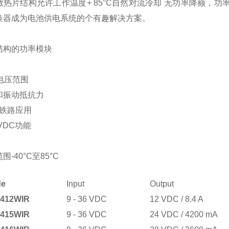
散热片结构允许工作温度
+ 85
°
C
自然对流冷却
无功率降额，功
换器成为电池供电系统的个有趣解决方案。
结构的功率模块
电压范围
和振动抵抗力
铁路应用
 VDC
功能
范围
-40
°
C
至
85
°
C
de
Input
Output
2412WIR
9 - 36 VDC
12 VDC / 8.4 A
2415WIR
9 - 36 VDC
24 VDC / 4200 mA