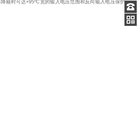
率降额时可达
+95
º
C
宽的输入电压范围和反向输入电压保护
客服
电话
扫码
加微信