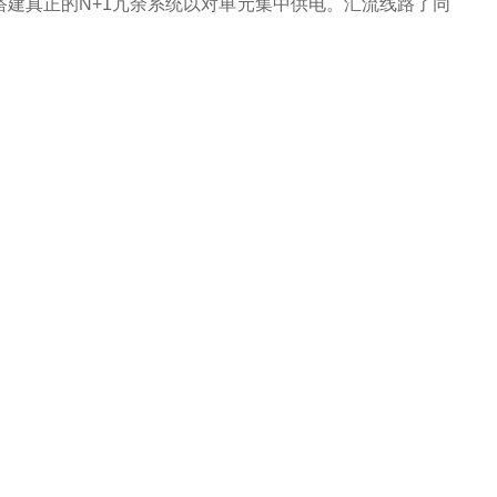
建真正的N+1冗余系统以对单元集中供电。汇流线路了同
。