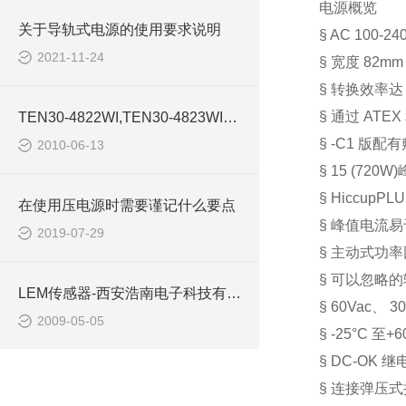
电源概览
关于导轨式电源的使用要求说明
§
AC 100-24
2021-11-24
§
宽度
82mm
§
转换效率达
§
通过
ATEX
TEN30-4822WI,TEN30-4823WI电源模块-西安浩南电子科技
§
-C1
版配有
2010-06-13
§
15 (720W)
§
HiccupPL
在使用压电源时需要谨记什么要点
§
峰值电流易
2019-07-29
§
主动式功率
§
可以忽略的
LEM传感器-西安浩南电子科技有限公司
§
60Vac
、
30
2009-05-05
§
-25°C
至
+6
§
DC-OK
继
§
连接弹压式