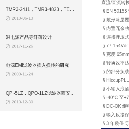
直流
/
直流转
TMR3-2411，TMR3-4823，TES3-2423电源模块-西安浩南电子
§
EN 50155
2010-06-13
§
敷形涂层
§
内置冗余
§
连接弹压
温电源产品等纤薄设计
§
77-154Vd
2017-11-26
§
宽度
65m
§
转换效率
电源EMI滤波器插入损耗的研究
§
的部分负
2009-11-24
§
HiccupPL
§
小输入浪
QPI-5LZ，QPO-1LZ滤波器西安浩南电子科技
§
-40°C
至
+
2010-12-30
§
DC-OK
继
§
输入反接
§
3
年质保
导