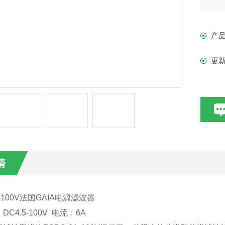
盖亚
模
产
GA
更
情
-100V
法国
GAIA
电源滤波器
：
DC4.5-100V
电流：
6A