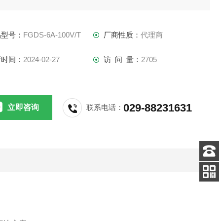
转换器滤波器模块FGDS-6A-100V提供了一种紧凑的共模和差
滤波解决方案，
品型号：
FGDS-6A-100V/T
厂商性质：
代理商
IA滤波器FGDS-6A-100V
新时间：
2024-02-27
访 问 量：
2705
029-88231631
立即咨询
联系电话：
客服
电话
扫码
加微信