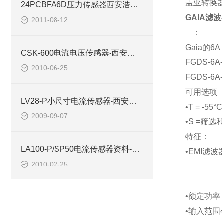
盖亚转换
24PCBFA6D压力传感器西安浩南电子科技
GAIA滤波器
2011-08-12
：
Gaia
的
6A 
CSK-600电流电压传感器-西安浩南电子科技商
FGDS-6A
2010-06-25
FGDS-6A-
可用选项
LV28-P小尺寸电流传感器-西安浩南电子科技
•
T = -55
°
C
2009-09-07
•
S =
筛选
特征：
LA100-P/SP50电流传感器资料-西安浩南电子科技有限公司
•
EMI
滤波
2010-02-25
•额定功率
•输入范围