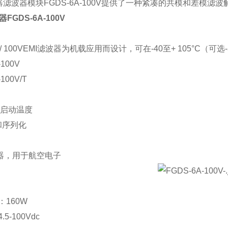
器滤波器模块
FGDS-6A-100V
提供了一种紧凑的共模和差模滤波
FGDS-6A-100V
/ 100VEMI
滤波器为机载应用而设计，可在
-40
至
+ 105
°
C
（可选
-100V
100V/T
启动温度
和序列化
器，用于航空电子
：
160W
4.5-100Vdc