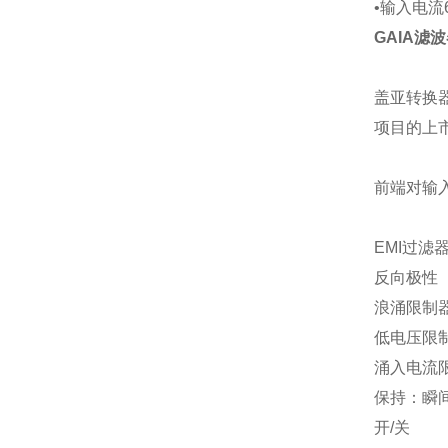
•输入电流
GAIA滤波器
盖亚转换
项目的上
前端对输
EMI过滤
反向极性
浪涌限制
低电压限
涌入电流
保持：瞬
开/关