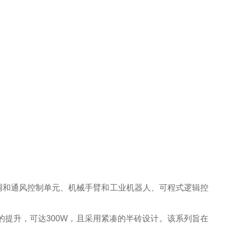
调和通⻛控制单元、机械⼿臂和⼯业机器⼈、可程式逻辑控
现了显著的提升，可达300W，且采⽤紧凑的半砖设计。该系列旨在