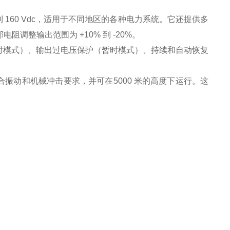
和 40 到 160 Vdc，适⽤于不同地区的各种电⼒系统。它还提供多
部电阻调整输出范围为 +10% 到 -20%。
时模式）、输出过电压保护（暂时模式）、持续和⾃动恢复
符合振动和机械冲击
要求
，并可在
5000 米的⾼度下运⾏。这