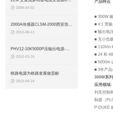
产品
特点
2009-04-02
■ 300W
■ 4:1 宽
2000A传感器CLSM-2000西安浩南电子科技
■ 输出电压
2010-08-11
■ ⽆⼩负
■ 110Vi
PHV12-10K5000P压输出电源-西安浩南电子科技
■ 24 和 
2010-03-26
■ 5000
■ 3年产
铁路电源为铁路发展做贡献
300W系列
2023-09-24
应用领域
-
列⻋控制
制器（PL
P-DUK