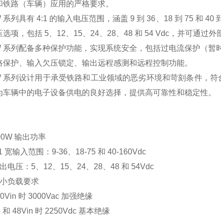
和铁路（⻋辆）应⽤的严格要求。
W 系列具有 4:1 的输入电压范围，涵盖 9 到 36、18 到 75 
项，包括 5、12、15、24、28、48 和 54 Vdc，并可通过外
0W 系列配备多种保护功能，
实现
系统安全，包括过电流保护（暂
路保护、输入⽋压锁定、输出远程感测和远程控制功能。
00W 系列设计⽤于承受铁路和⼯业领域的恶劣环境和苛刻条件，
为⻋辆中的电⼦设备供电的
良好
选择，提供⾼可靠性和稳定性。
00W 输出功率
:1 宽输入范围：9-36、18-75 和 40-160Vdc
出电压：
5、12、15、24、28、48 和 54Vdc
⼩负载要求
10Vin 时 3000Vac 加强绝缘
4 和 48Vin 时 2250Vdc 基本绝缘