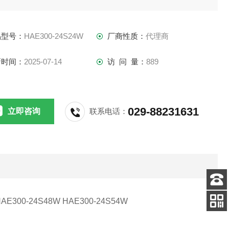
品特点
品型号：
HAE300-24S24W
厂商性质：
代理商
300W 输出功率
:1 宽输入范围：9-36、18-75 和 40-160Vdc
新时间：
2025-07-14
访 问 量：
889
输出电压：5、12、15、24、28、48 和 54Vdc
029-88231631
立即咨询
联系电话：
客服
HAE300-24S48W HAE300-24S54W
电话
扫码
加微信