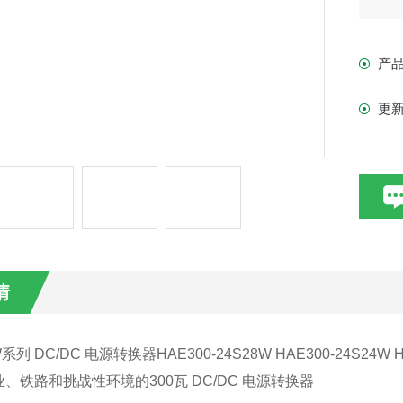
产
产
■ 
■ 4
更
■ 
情
W系列
DC/DC 电源转换器
HAE300-24S28W HAE300-24S24W 
业、铁路和挑战性环境的
300瓦 DC/DC 电源转换器