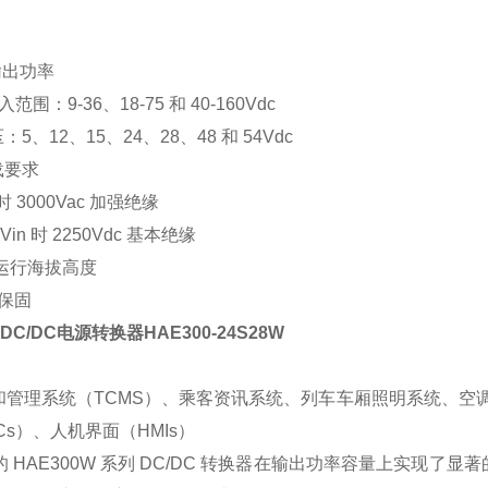
 输出功率
输入范围：9-36、18-75 和 40-160Vdc
：5、12、15、24、28、48 和 54Vdc
载要求
n 时 3000Vac 加强绝缘
48Vin 时 2250Vdc 基本绝缘
m 运⾏海拔⾼度
品保固
DC/DC电源转换器HAE300-24S28W
和管理系统（
TCMS）、乘客资讯系统、列⻋⻋厢照明系统、空
Cs）、⼈机界⾯（HMIs）
E 的 HAE300W 系列 DC/DC 转换器在输出功率容量上实