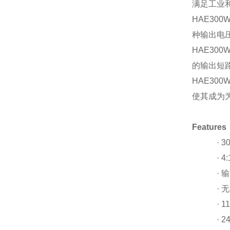
满⾜⼯业
HAE300
种输出电压选
HAE30
的输出短
HAE3
使其成为
Features
·
3
·
4
·
输
·
⽆
·
1
·
2