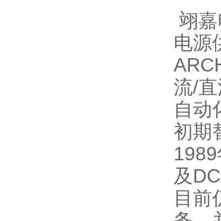
翊嘉
电源
AR
流/
自动
初期
19
及D
目前
务，