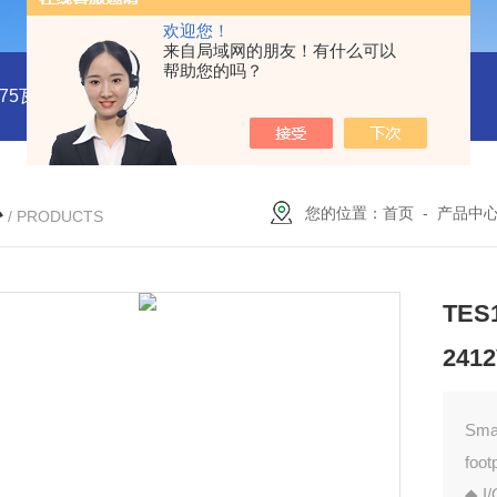
欢迎您！
来自局域网的朋友！有什么可以
帮助您的吗？
系列75瓦稳压电源MMK75S-24
MMK150S-15 MMK150S-5150
心
您的位置：
首页
-
产品中
/ PRODUCTS
TES1
241
Sma
foot
◆ I/