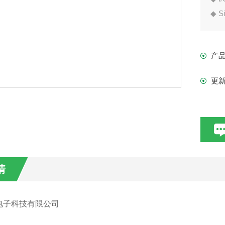
◆ Si
◆ Hi
◆ Op
产
–40
更
情
电子科技有限公司