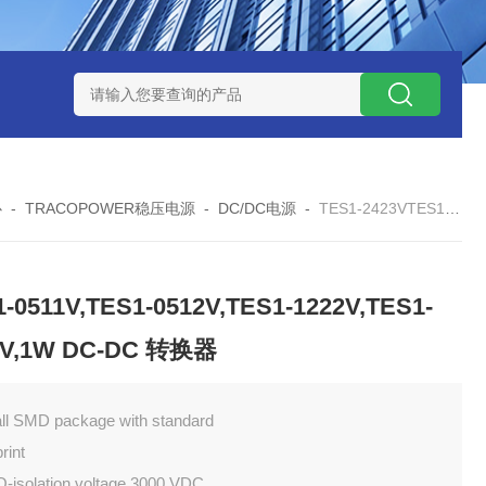
W系列开关电源MMK150S-24 MMK150S-12
MMK320S-12 MM
心
-
TRACOPOWER稳压电源
-
DC/DC电源
-
TES1-2423VTES1-0511V,TES1-0512V,TES1-1222V,TES1-2412V,1W DC-DC 转换器
-0511V,TES1-0512V,TES1-1222V,TES1-
2V,1W DC-DC 转换器
ll SMD package with standard
print
O-isolation voltage 3000 VDC