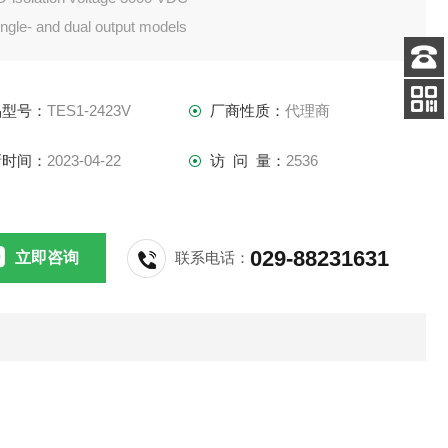
ngle- and dual output models
gh efficiency up to 8
erating temperature range
客服
电话
品型号：
TES1-2423V
厂商性质：
代理商
 to +75°C
扫码
加微信
新时间：
2023-04-22
访 问 量：
2536
029-88231631
立即咨询
联系电话：