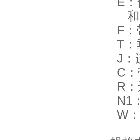
E
：
和
F
：
T
：
J
：
C
：
R
：
N1
W