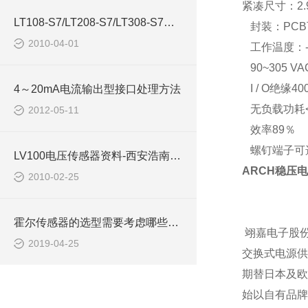
紧凑尺寸：
2.
LT108-S7/LT208-S7/LT308-S7传感器-西安浩南电子科技
封装：
PCB
2010-04-01
工作温度：
90~305 VA
I / O
绝缘
40
4～20mA电流输出型接口处理方法
无负载功耗
2012-05-11
效率
89
％
螺钉端子可
LV100电压传感器资料-西安浩南电子科技
ARCH稳压电源
2010-02-25
霍尔传感器的选型需要考虑哪些因素
翊嘉电子股份
2019-04-25
交换式电源供
期替日本及欧
始以自有品牌