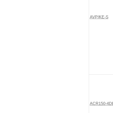
AVP/KE-S
ACR150-4DB