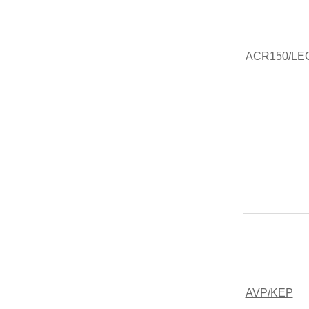
ACR150/LE
AVP/KEP