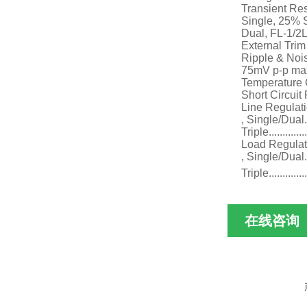
Transient Re
Single, 25% Ste
Dual, FL-1/2L±1%
External
Trim
Ripple & Noise,
75mV p-p ma
Temperature Coeffi
Short Circuit Prot
Line Regulat
, Single/Dual.....
Triple..............
Load Regulat
, Single/Dual......
Triple..............
在线咨询