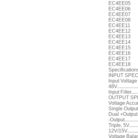
EC4EE05
EC4EE06
EC4EE07
EC4EE08
EC4EE11
EC4EE12
EC4EE13
EC4EE14
EC4EE15
EC4EE16
EC4EE17
EC4EE18
Specification
INPUT SPEC
Input Voltage Rang
48V.................
Input Filter........
OUTPUT SPE
Voltage Accu
Single Output......
Dual +Output.......
-Output.............
Triple, 5V.........
12V/15V.............
Voltage Balance 