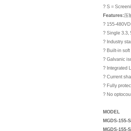
? S = Screeni
Features:
压输
? 155-480VDC
? Single 3.3,
? Industry st
? Built-in soft 
? Galvanic i
? Integrated L
? Current sha
? Fully protec
? No optocoupl
MODEL
MGDS-155-S
MGDS-155-S