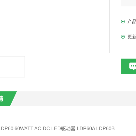
有源
产
低
更
IP 
EN
情
LDP60 60WATT AC-DC LED驱动器 LDP60A LDP60B