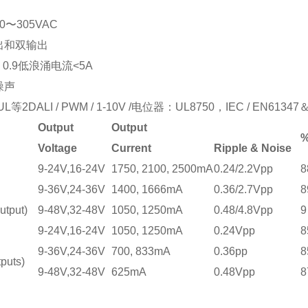
0
〜
305VAC
出和双输出
 0.9低浪涌电流<5A
噪声
UL等2DALI / PWM / 1-10V /电位器：UL8750，IEC / EN61347
Output
Output
%
Voltage
Current
Ripple & Noise
9-24V,16-24V
1750, 2100, 2500mA
0.24/2.2Vpp
8
9-36V,24-36V
1400, 1666mA
0.36/2.7Vpp
8
utput)
9-48V,32-48V
1050, 1250mA
0.48/4.8Vpp
9
9-24V,16-24V
1050, 1250mA
0.24Vpp
8
9-36V,24-36V
700, 833mA
0.36pp
8
puts)
9-48V,32-48V
625mA
0.48Vpp
8