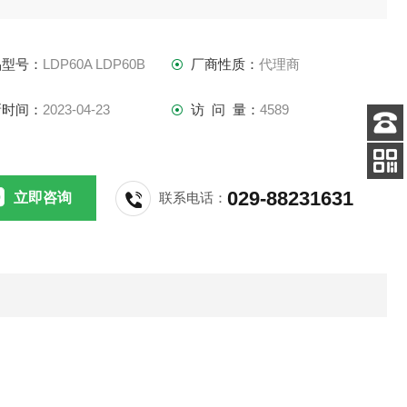
PFC> 0.9低浪涌电流<5A
品型号：
LDP60A LDP60B
厂商性质：
代理商
纹波和噪声
新时间：
2023-04-23
访 问 量：
4589
67额定UL等2DALI / PWM / 1-10V /电位器：UL8750，IEC /
客服
电话
61347＆PSE
扫码
029-88231631
立即咨询
联系电话：
加微信