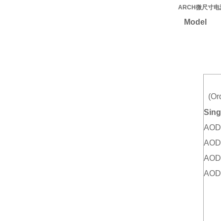
ARCH微尺寸电源A
Model
(Or
Sing
AOD
AOD
AOD
AOD