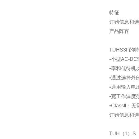
特征
订购信息和选
产品阵容
TUHS3F的
•小型AC-D
•率和低待机
•通过选择外
•通用输入电压（
•宽工作温度范围
•ClassⅡ：
订购信息和选
TUH（1）S（