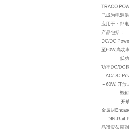
TRACO 
已成为电源供
应用于：邮电
产品包括：
DC/DC P
至60W,高功
低功率DC
功率DC/D
AC/DC Po
－60W, 开
塑封Encap
开放式Open
金属封Enca
DIN-Rai
品适应范围到