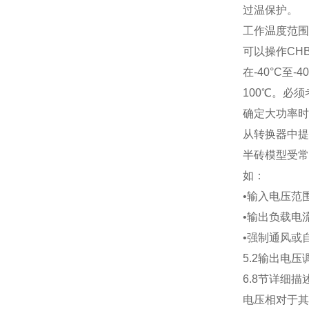
过温保护。
工作温度范围
可以操作
CH
在
-40
°
C
至
-40
100
℃。必须
确定大功率时
从转换器中提
半砖模型受常
如：
•输入电压范
•输出负载电
•强制通风或
5.2
输出电压
6.8
节详细描
电压相对于其