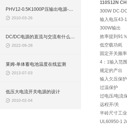
110S12N CH
PHV12-0.5K1000P压输出电源-西安浩南电子科技
300W DC-D
2010-03-26
输入电压
43-
300W
输出
效率提到
91
DC/DC电源的直流与交流有什么区别
低空载功耗
2022-09-28
固定开关频率
4
：
1
输入范
莱姆-单体蓄电池温度在线监测
规定的产出
2013-07-03
输入欠压保护
过温保护
低压大电流开关电源的设计
过电压
/
电流
2010-02-04
远程开
/
关
半砖尺寸工业
UL60950-1 2