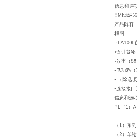
信息和选
EMI
滤波
产品阵容
框图
PLA100F
•设计紧凑
•效率（
88
•低功耗（
•
（除选项
•连接接
信息和选
PL
（
1
）
A
（
1
）系列
（
2
）单输