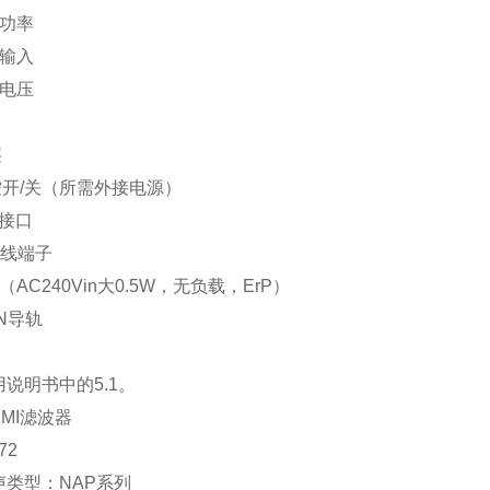
功率
输入
电压
层
控开
/
关（所需外接电源）
接口
线端子
（
AC240Vin
大
0.5W
，无负载，
ErP
）
N
导轨
用说明书中的
5.1
。
MI
滤波器
72
声类型：
NAP
系列