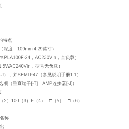
项
器
的特点
（深度：
109mm 4.29
英寸）
％
PLA100F-24
，
AC230Vin
，
全
负载）
1.5W
AC240Vin
，型号无负载）
-J
），并
SEMI F47
（参见说明手册
1.1
）
口选项（垂直端子
[-T]
，
AMP
连接器
[-J]
）
项
（
2
）
100
（
3
）
F
（
4
）
-
□（
5
）
-
□（
6
）
名称
出