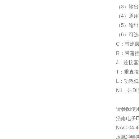
（
3
）输出
（
4
）通用
（
5
）输出
（
6
）可选
C
：带涂
R
：带遥
J
：连接器
T
：垂直接
L
：功耗低
N1
：带
DI
请参阅使
浩南电子
E
NAC-04-4
压脉冲噪