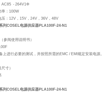
：
AC85 - 264V1
Φ
功率：
100W
电压：
12V
，
15V
，
24V
，
36V
，
48V
F系列COSEL电源供应器PLA100F-24-N1
（参阅使用说明书）
100F
备上进行必要的测试，并按照所需的
EMC / EMI
规定安装电源。
括尺寸）
书
F系列COSEL电源供应器PLA100F-24-N1