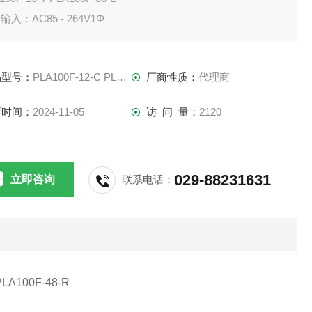
输入：AC85 - 264V1Φ
输出功率：100W
输出电压：12V，15V，24V，36V，48V PLA100F系列
品型号：
PLA100F-12-C PLA100F-48-R
厂商性质：
代理商
SEL电源供应器PLA100F-24-N1
新时间：
2024-11-05
访 问 量：
2120
029-88231631
立即咨询
联系电话：
PLA100F-48-R