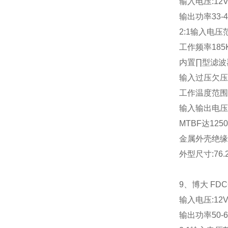
输入电压
:12
输出功率
33-
2:1
输入电压
工作频率
185
内置∏型滤波
输入过压欠压
工作温度范围
输入输出电压
MTBF
达
1250
金属外壳绝缘
外型尺寸
:76
9
、博大
FDC
输入电压
:12
输出功率
50-