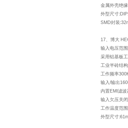
金属外壳绝缘
外型尺寸
:DIP
SMD
封装
:32
17
、博大
HE
输入电压范围
采用铝基板工
工业半砖结构
工作频率
300
输入
/
输出
16
内置
EMI
滤波
输入欠压关闭
工作温度范围
外型尺寸
:61