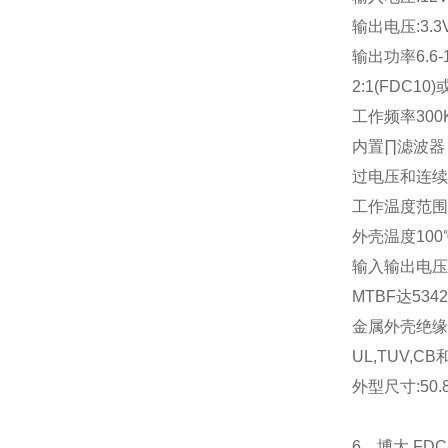
输出电压
:3.3
输出功率
6.6-
2:1(FDC10)
工作频率
300
内置∏滤波器
过电压和连续
工作温度范围
外壳温度
100
输入输出电压
MTBF
达
5342
金属外壳绝缘
UL,TUV,CB
外型尺寸
:50
6
、博大
FDC