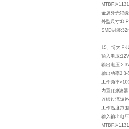
MTBF
达
1131
金属外壳绝缘
外型尺寸
:DIP
SMD
封装
:32
15
、博大
FK
输入电压
:12
输出电压
:3.3
输出功率
3.3-
工作频率
>10
内置∏滤波器
连续过流短路
工作温度范围
输入输出电压
MTBF
达
1131