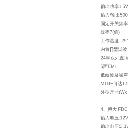
输出功率
1.5
输入
/
输出
50
固定开关频率
效率
7(
值
)
工作温度
:-25
内置∏型滤波
24
脚双列直
5
面
EMI
低纹波及噪声
MTBF
可达
1.
外型尺寸
(Wx 
4
、博大
FDC
输入电压
:12
输出电压
:3.3