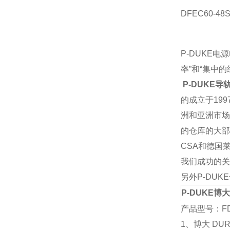
DFEC60-48S
P-DUKE
电源
率
”
和
“
集中的
P-DUKE导轨
的成立于
199
洲和亚洲市场
的仓库的大部
CSA
和德国
我们成功的关
另外
P-DUKE
P-DUKE
博
产品型号：
F
1
、博大
DUR