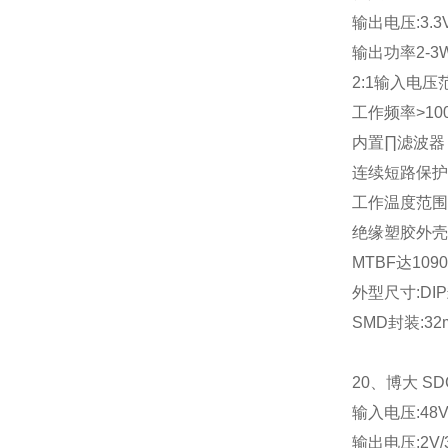
输出电压
:3.3
输出功率
2-3
2:1
输入电压
工作频率
>10
内置∏滤波器
连续短路保护
工作温度范围
绝缘塑胶外壳
MTBF
达
1090
外型尺寸
:DIP
SMD
封装
:32
20
、博大
SD
输入电压
:48
输出电压
:2V/