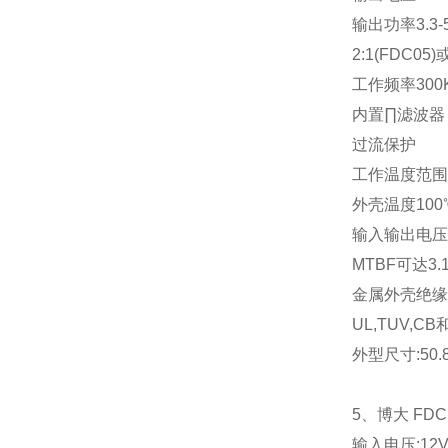
输出功率
3.3-
2:1(FDC05)
工作频率
300
内置∏滤波器
过流保护
工作温度范围
外壳温度
100
输入输出电压
MTBF
可达
3.
金属外壳绝缘
UL,TUV,CB
外型尺寸
:50
5
、博大
FDC
输入电压
:12