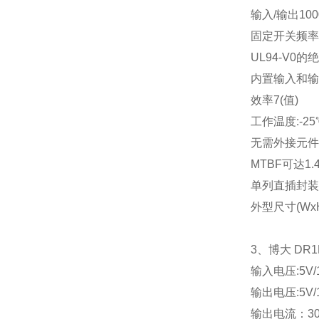
输入
/
输出
10
固定开关频率
UL94-V0
的绝
内置输入和输
效率
7(
值
)
工作温度
:-25
无需外接元件
MTBF
可达
1.
单列直插封装
外型尺寸
(Wx
3
、博大
DR1
输入电压
:5V
输出电压
:5V/
输出电流：
3