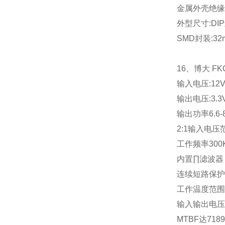
金属外壳绝缘
外型尺寸
:DIP
SMD
封装
:32
16
、博大
FK
输入电压
:12
输出电压
:3.3
输出功率
6.6-
2:1
输入电压
工作频率
300
内置∏滤波器
连续短路保护
工作温度范围
输入输出电压
MTBF
达
7189