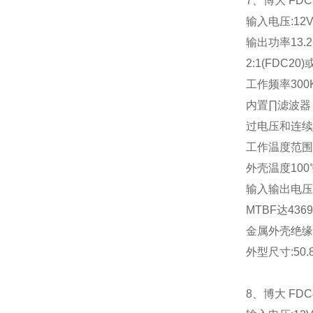
7
、博大
FDC
输入电压
:12
输出功率
13.2
2:1(FDC20)
工作频率
300
内置∏滤波器
过电压和连续
工作温度范围
外壳温度
100
输入输出电压
MTBF
达
4369
金属外壳绝缘
外型尺寸
:50
8
、博大
FDC