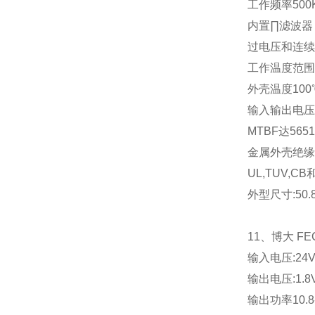
工作频率
500
内置∏滤波器
过电压和连续
工作温度范围
外壳温度
100
输入输出电压
MTBF
达
5651
金属外壳绝缘
UL,TUV,CB
外型尺寸
:50
11
、博大
FE
输入电压
:24
输出电压
:1.8
输出功率
10.8