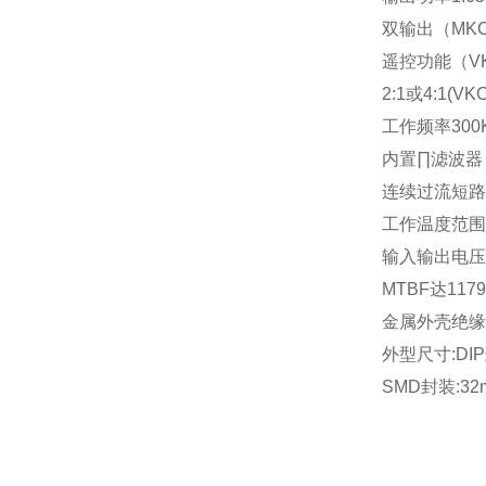
双输出（
MKC
遥控功能（
V
2:1
或
4:1(VK
工作频率
300
内置∏滤波器
连续过流短路
工作温度范围
输入输出电压
MTBF
达
1179
金属外壳绝缘
外型尺寸
:DIP
SMD
封装
:32