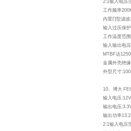
2:1
输入电压
工作频率
200
内置∏型滤波
输入过压保护
工作温度范围
输入输出电压
MTBF
达
1250
金属外壳绝缘
外型尺寸
:10
10
、博大
FE
输入电压
:12
输出电压
:3.3
输出功率
13.2
2:1
输入电压