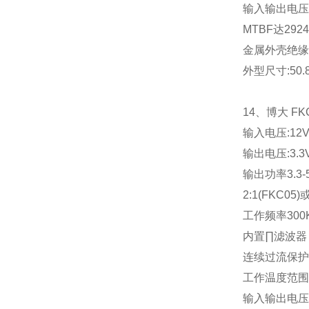
输入输出电压
MTBF
达
2924
金属外壳绝缘
外型尺寸
:50
14
、博大
FKC
输入电压
:12
输出电压
:3.3
输出功率
3.3-
2:1(FKC05)
工作频率
300
内置∏滤波器
连续过流保护
工作温度范围
输入输出电压