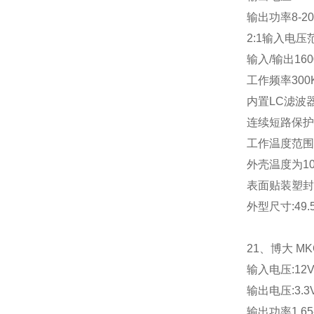
输出功率
8-2
2:1
输入电压
输入
/
输出
16
工作频率
300
内置
LC
滤波
连续短路保护
工作温度范围
外壳温度为
1
表面贴装塑封
外型尺寸
:49
21
、博大
MK
输入电压
:12
输出电压
:3.3
输出功率
1.65