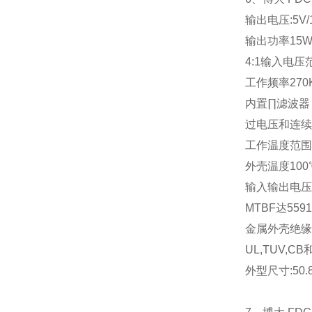
输出电压
:5V
输出功率
15W
4:1
输入电压
工作频率
270
内置∏滤波器
过电压和连续
工作温度范围
外壳温度
100
输入输出电压
MTBF
达
5591
金属外壳绝缘
UL,TUV,CB
外型尺寸
:50