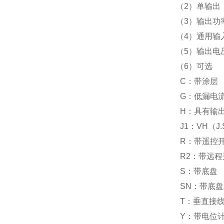
（
2
）单输出
（
3
）输出功
（
4
）通用输
（
5
）输出电
（
6
）可选
C
：带涂层
G
：低漏电
H
：具有输
J1
：
VH
（
J.
R
：带遥控
R2
：带远程
S
：带底盘
SN
：带底盘
T
：垂直接
Y
：带电位