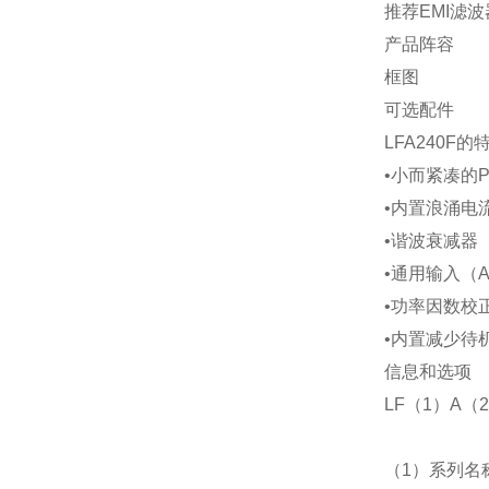
推荐
EMI
滤波
产品阵容
框图
可选配件
LFA240F
的
•小而紧凑的
•内置浪涌电
•谐波衰减器
•通用输入（
A
•功率因数校
•内置减少待
信息和选项
LF
（
1
）
A
（
2
（
1
）系列名