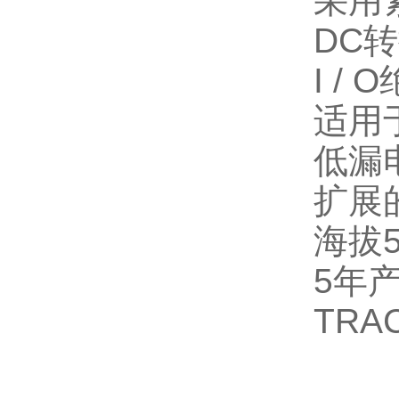
采用
DC
转
I / O
适用
低漏
扩展
海拔
5
年
TRA