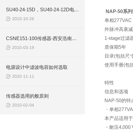
SU40-24-15D，SU40-24-12D电源-西安浩南电子科技
NAP-50系列
2010-10-26
单相
277VAC 
外脉冲高衰减
1-stage
过滤
CSNE151-100传感器-西安浩南电子科技有限公司
质保期
5
年
2010-03-19
目录
(
包括尺
使用手册
(
包
电源设计中滤波电容如何选取
2020-11-11
特性
信息和选项
传感器选用的般原则
NAP-50
的特
2010-02-04
・单相
277VA
本产品适用于
・耐压
4,000