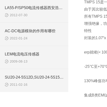
TMPS 15
是
LA55-P/SP50电流传感器西安浩南电子
由于其比较低
2012-07-30
所有
TMPS 1
增强绝缘，功
特性
AC-DC电源模块的作用有哪些
封装的
1.07
“
x
2022-01-24
erp
就绪
(< 1
LEM电流电压传感器
2009-08-13
-25
°
C
至
+70
°
SU20-24-5S12D,SU20-24-5S15D电源西安浩南电子
130%
峰值功
2011-02-16
集成
B
类
EMI