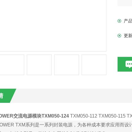
•工
•低
产
•螺
更
情
OWER交流电源模块TXM050-124
TXM050-112 TXM050-115 T
OWER TXM
系列是一系列封装电源，为各种成本要求应用而设计