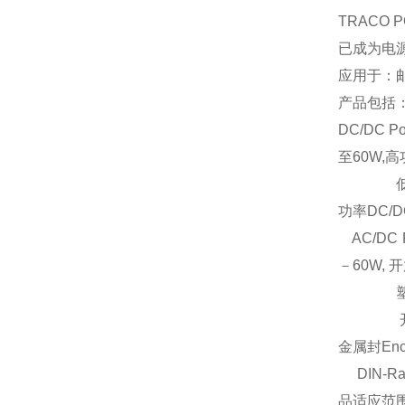
TRACO
已成为电
应用于：
产品包括
DC/DC 
至60W,
低功率
功率DC/
AC/DC 
－60W,
塑封Enc
开放式Op
金属封Enc
DIN-Ra
品适应范围