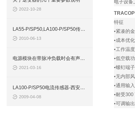
电子设备
2022-10-28
TRACO
特征
LA55-P/SP50,LA100-P/SP50传感器-西安浩南电子
•
紧凑的金
2010-06-13
•
成本优化
•
工作温度
电源模块在带脉冲负载时会有声音，是否正常产生的原因是什么？
•
低空载功
•
螺钉端子
2021-03-16
•
无内部风
•
通用输入
LA100-P/SP50电流传感器-西安浩南电子
•
耐受
300
2009-04-08
•
可调输出