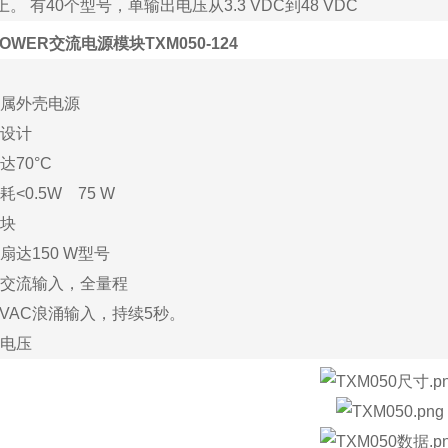
上。 有
40
个型号，单输出电压从
3.3 VDC
到
48 VDC
POWER交流电源模块TXM050-124
属外壳电源
设计
达
70°C
耗
<0.5W
75 W
块
扇达
150 W
型号
交流输入，全量程
 VAC
浪涌输入，持续
5
秒。
电压