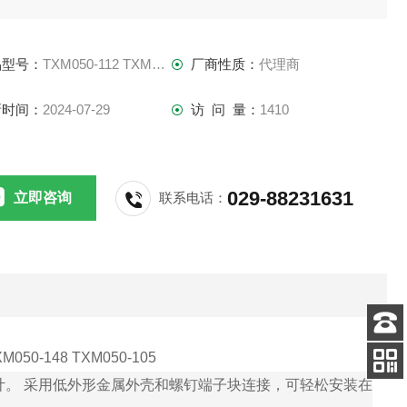
作温度达70°C
空载功耗<0.5W 75 W
品型号：
TXM050-112 TXM050-105
厂商性质：
代理商
钉端子块
新时间：
2024-07-29
访 问 量：
1410
029-88231631
立即咨询
联系电话：
客服
XM050-148 TXM050-105
电话
。 采用低外形金属外壳和螺钉端子块连接，可轻松安装在
扫码
加微信