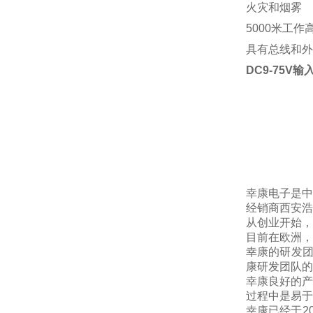
火灾和烟雾
5000
米工作
具有总线和外
DC9-75V输
幸康电子是
经销商西安浩
从创业开始，
目前在欧洲，
幸康的研发
康研发团队的
幸康良好的产
过程中是易于
幸康已经于
2