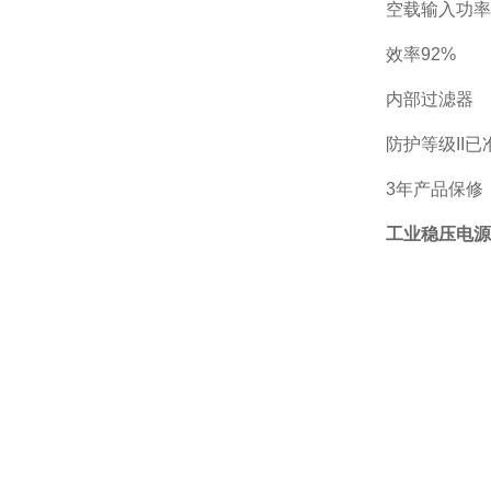
空载输入功率
效率
92%
内部过滤器
防护等级
II
已
3
年产品保修
工业稳压电源TPI