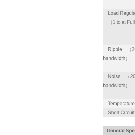
Load Regul
（1 to at Ful
Ripple （2
bandwidth）
Noise （2
bandwidth）
Temperature C
Short Circuit 
General Spec