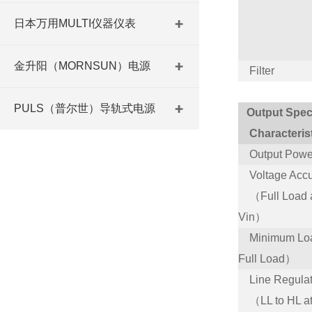
日本万用MULTI仪器仪表
金升阳（MORNSUN）电源
Filter
PULS（普尔世）导轨式电源
Output Speci
Characteris
Output Powe
Voltage Accu
（Full Load 
Vin）
Minimum L
Full Load）
Line Regul
（LL to HL at