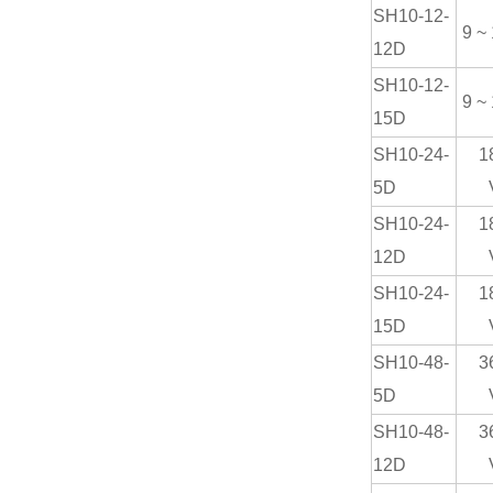
SH
10-12-
9 ~
12
D
SH
10-12-
9 ~
15
D
SH
10-24-
1
5
D
SH
10-24-
1
12
D
SH
10-24-
1
15
D
SH10-48-
3
5D
SH10-48-
3
12D