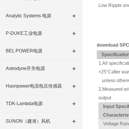
Low Ripple an
Analytic Systems 电源
P-DUKE工业电源
download SPC
BEL POWER电源
Specificatio
1.All specifica
Astrodyne开关电源
+25°Cafter wa
unless otherw
Haonpower电流电压传感器
2.Measured wi
output
TDK-Lambda电源
Input Specif
Characteris
SUNON（建准）风机
Voltage
Ran