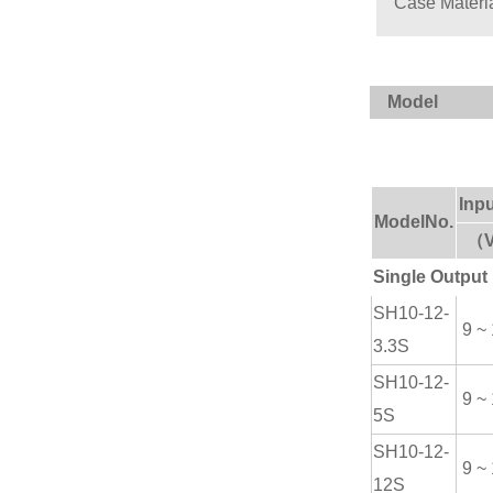
Case Materi
Model
Inp
ModelNo.
（V
Single Output
SH
10-12-
9 ~
3
.3S
SH
10-12-
9 ~
5
S
SH
10-12-
9 ~
12
S