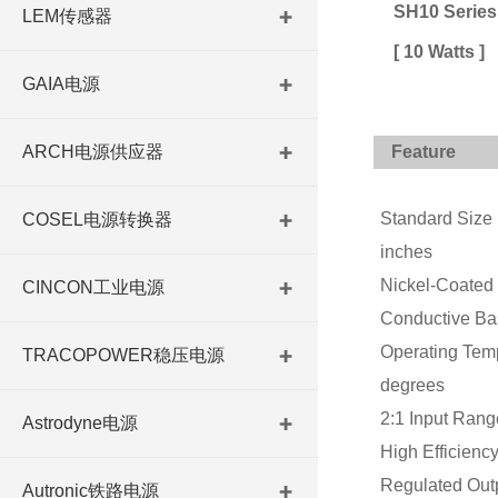
SH10 Series
LEM传感器
[ 10 Watts ]
GAIA电源
ARCH电源供应器
Feature
Standard Size i
COSEL电源转换器
inches
Nickel-Coated
CINCON工业电源
Conductive Bas
Operating Tem
TRACOPOWER稳压电源
degrees
2:1 Input Rang
Astrodyne电源
High Efficiency
Regulated Out
Autronic铁路电源