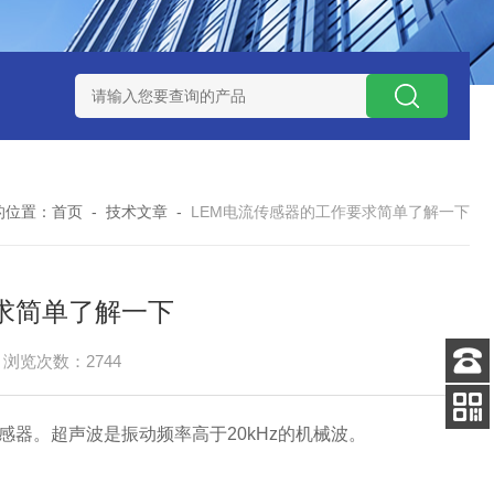
W系列开关电源MMK150S-24 MMK150S-12
MMK320S-12 MM
的位置：
首页
-
技术文章
-
LEM电流传感器的工作要求简单了解一下
求简单了解一下
浏览次数：2744
客服
电话
感器。超声波是振动频率高于20kHz的机械波。
扫码
加微信