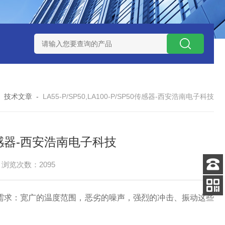
W系列开关电源MMK150S-24 MMK150S-12
MMK320S-12 MM
-
技术文章
-
LA55-P/SP50,LA100-P/SP50传感器-西安浩南电子科技
P50传感器-西安浩南电子科技
浏览次数：2095
客服
电话
的需求：宽广的温度范围，恶劣的噪声，强烈的冲击、振动这些
扫码
加微信