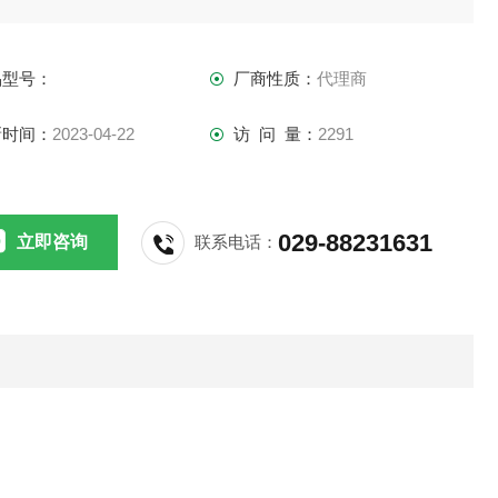
良好的线度
品型号：
厂商性质：
代理商
低温漂
Z佳的反应时间
新时间：
2023-04-22
访 问 量：
2291
宽频带
无插入损失
能力强
029-88231631
立即咨询
联系电话：
电流过载能力
用
交流变频调速伺服电机
直流电机牵引的静电转换
电池电源
不间断电源 (UPS)
开关电源 (SMPS)
电焊机电源