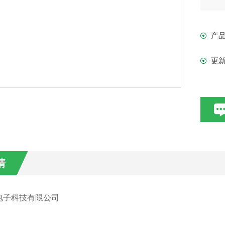
· 的
· 
产
· 
· 
更
· 
· 
· 
· 
应
· 
· 
情
· 
· 
· 
电子科技有限公司
· 