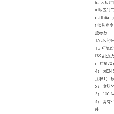
tra 反应时间 
tr 响应时间 
di/dt di/d
f 频带宽度 （
般参数
TA 环境操作温
TS 环境贮存温
RS 副边线圈
m 质量70 
4） prEN 
注释1） 
2） 磁场
3） 100 A/
4） 备有
能