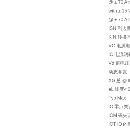
@ ± 70 A 
with ± 15
@ ± 70 A 
ISN 副边
K N 转换率 
VC 电源电压 
IC 电流消耗
Vd 值电压用
动态参数
XG 总 @ IP
eL 线度< 0
Typ Max
IO 零点失调
IOM 磁失调
IOT IO 的温