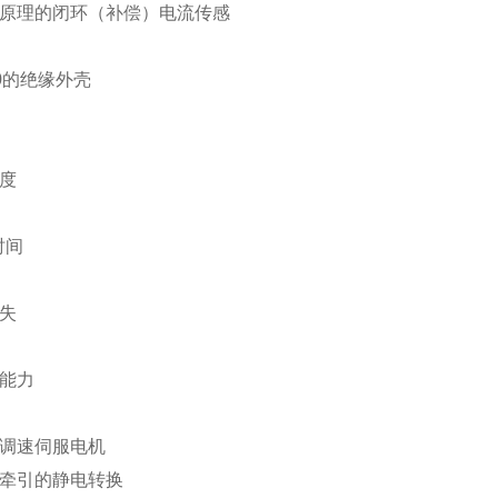
尔原理的闭环（补偿）电流传感
-V0的绝缘外壳
线度
时间
损失
载能力
频调速伺服电机
机牵引的静电转换