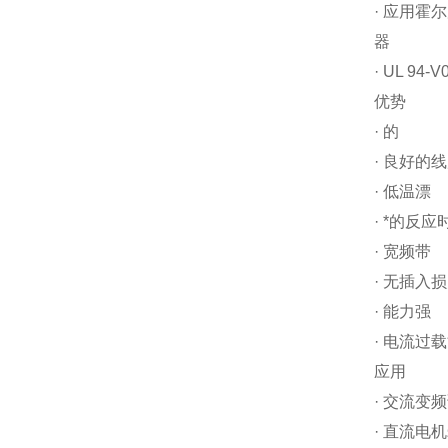
· 应用霍
器
· UL 94
优势
· 的
· 良好的
· 低温漂
· *的反应
· 宽频带
· 无插入
· 能力强
· 电流过
应用
· 交流变
· 直流电