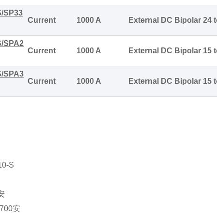
S/SP33
Current
1000 A
External DC Bipolar 24 t
S/SPA2
Current
1000 A
External DC Bipolar 15 t
S/SPA3
Current
1000 A
External DC Bipolar 15 t
10-S
安
700
安