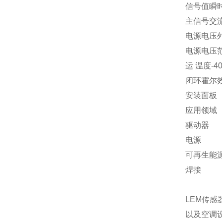
信号值瞬
主信号交
电源电压
电源电压
运
温度
-40
闭环霍尔
安装面板
应用领域
驱动器
电源
可再生能
焊接
LEM传
以及空调