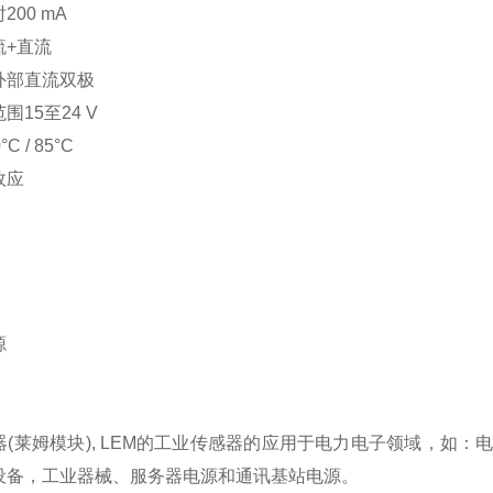
时
200 mA
流
+
直流
外部直流双极
范围
15
至
24 V
°C / 85°C
效应
源
感器(莱姆模块), LEM的工业传感器的应用于电力电子领域，
设备，工业器械、服务器电源和通讯基站电源。