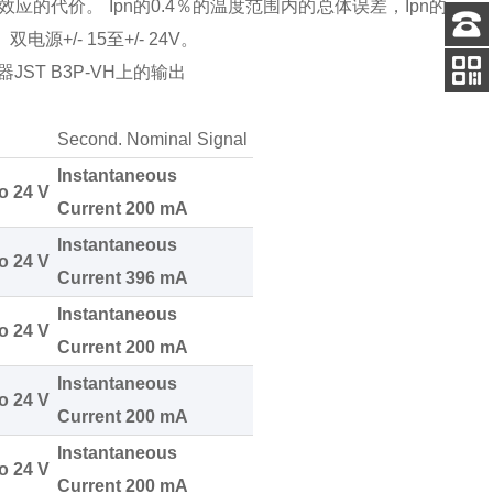
效应的代价。
Ipn
的
0.4
％的温度范围内的总体误差，
Ipn
的
。
双电源
+/- 15
至
+/- 24V
。
客服
器
JST B3P-VH
上的输出
电话
扫码
加微信
Second. Nominal Signal
Instantaneous
o 24 V
Current 200 mA
Instantaneous
o 24 V
Current 396 mA
Instantaneous
o 24 V
Current 200 mA
Instantaneous
o 24 V
Current 200 mA
Instantaneous
o 24 V
Current 200 mA