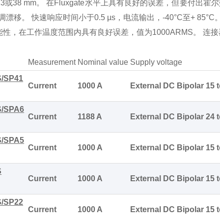
13
或
38 mm
。
在
Fluxgate
水平上具有良好的误差，但要付出霍尔
调漂移。
快速响应时间小于
0.5 µs
，电流输出，
-40
°
C
至
+ 85
°
C
能性，在工作温度范围内具有良好误差，值为
1000ARMS
。
连接
Measurement
Nominal value
Supply voltage
S/SP41
Current
1000 A
External DC Bipolar 15 t
S/SPA6
Current
1188 A
External DC Bipolar 24 t
S/SPA5
Current
1000 A
External DC Bipolar 15 t
S
Current
1000 A
External DC Bipolar 15 t
S/SP22
Current
1000 A
External DC Bipolar 15 t