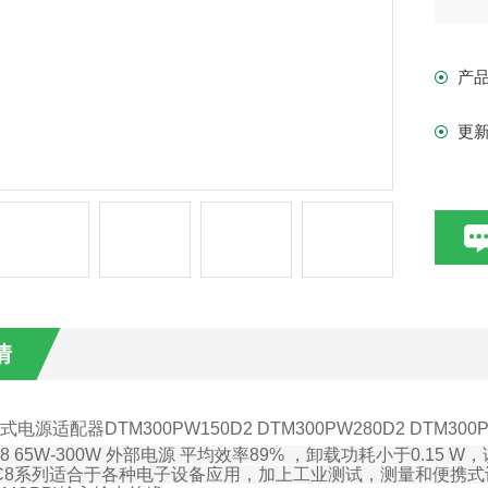
DT
0.
产
DT
和
更
情
式电源适配器DTM300PW150D2 DTM300PW280D2 DTM300P
c8 65W-300W
外部电源 平均效率
89%
，卸载功耗小于
0.15 W
，
C8
系列适合于各种电子设备应用，加上工业测试，测量和便携式