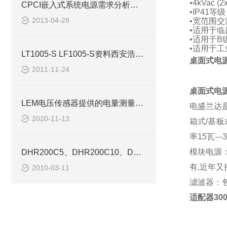
•
4kVac (
CPCI嵌入式系统电源需求分析与器件造型
•
IP41
等级
2013-04-28
•宽范围交
•适用于
•适用于
B
•适用于工
LT1005-S LF1005-S资料西安浩南电子
桌面式电源
2011-11-24
桌面式电源
LEM电压传感器提供的电量测量解决方案
电盛兰达
2020-11-13
箱式/基板
率15瓦-
模块电源：
DHR200C5、DHR200C10、DHR200C420传感器-西安浩南电子科技
有
,近年又
2010-03-11
滤波器：
适配器300