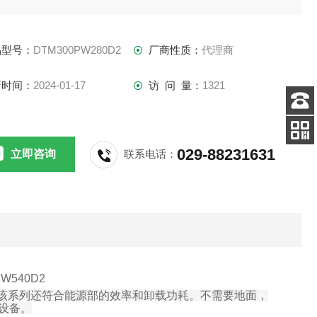
M110-c8 65W-300W 外部电源 平均效率89% ，卸载功耗小于
15 W，该系列还符合能源部的效率和卸载功耗。不需要地面，
品型号：
DTM300PW280D2
厂商性质：
代理商
M110-C8系列适合于各种电子设备应用，加上工业测试，测量
便携式设备。
新时间：
2024-01-17
访 问 量：
1321
客服
电话
029-88231631
扫码
立即咨询
联系电话：
加微信
W540D2
该系列还符合能源部的效率和卸载功耗。不需要地面，
设备。