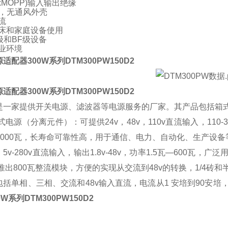
2xMOPP)
输入输出绝缘
，无通风外壳
流
临床和家庭设备使用
级和
BF
级设备
业环境
适配器300W系列DTM300PW150D2
适配器300W系列DTM300PW150D2
是一家提供开关电源、滤波器等电源服务的厂家。其产品包括箱式
式电源（分离元件）：可提供24v，48v，110v直流输入，110-3
--3000瓦，长寿命可靠性高，用于通信、电力、自动化、生产设
5v-280v直流输入，输出1.8v-48v，功率1.5瓦—600
推出800瓦整流模块，方便的实现从交流到48v的转换，1/4砖
包括单相、三相、交流和48v输入直流，电流从1 安培到90安
W系列DTM300PW150D2