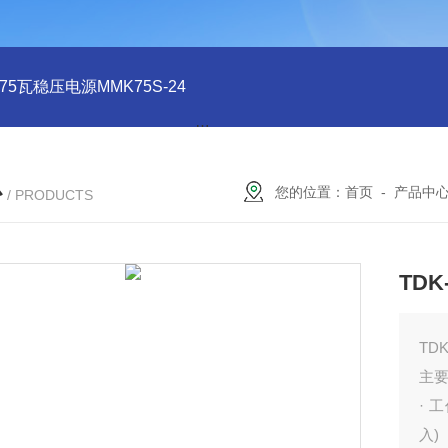
系列75瓦稳压电源MMK75S-24
MMK150S-15 MMK150S-5150
心
您的位置：
首页
-
产品中
/ PRODUCTS
TDK
TD
主
· 
入)