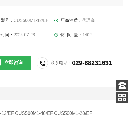
低风扇噪音：42dB(典型值)
功率密度：17
品型号：
CUS500M1-12/EF
厂商性质：
代理商
新时间：
2024-07-26
访 问 量：
1402
029-88231631
立即咨询
联系电话：
客服
电话
扫码
加微信
12/EF CUS500M1-48/EF CUS500M1-28/EF