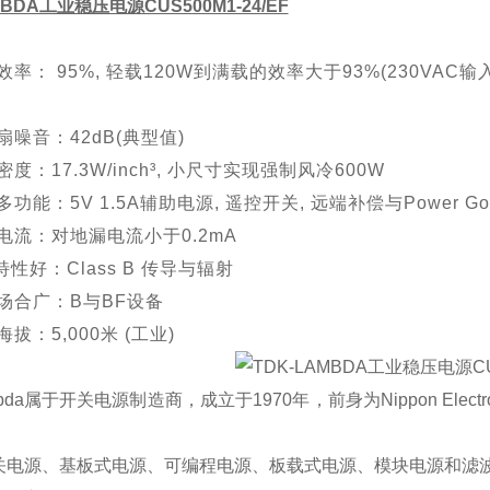
MBDA工业稳压电源CUS500M1-24/EF
效率：
95%,
轻载
120W
到满载的效率大于
93%(230VAC
输
扇噪音：
42dB(
典型值
)
密度：
17.3W/inch
³
,
小尺寸实现强制风冷
600W
多功能：
5V 1.5A
辅助电源
,
遥控开关
,
远端补偿与
Power Go
电流：对地漏电流小于
0.2mA
特性好：
Class B
传导与辐射
场合广：
B
与
BF
设备
海拔：
5,000
米
(
工业
)
bda属于开关电源制造商，成立于1970年，前身为Nippon Electronic 
关电源、基板式电源、可编程电源、板载式电源、模块电源和滤