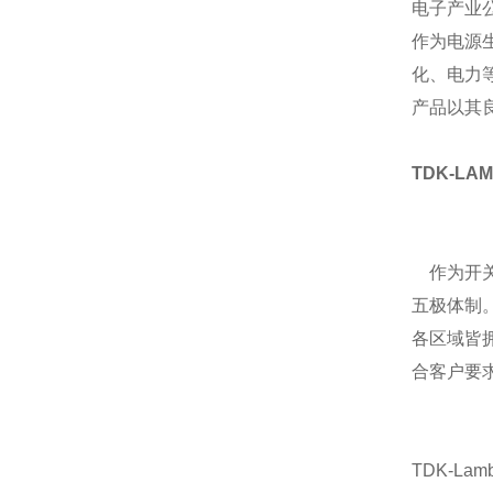
电子产业
作为电源
化、电力
产品以其
TDK-LA
作为开关
五极体制
各区域皆
合客户要
TDK-La