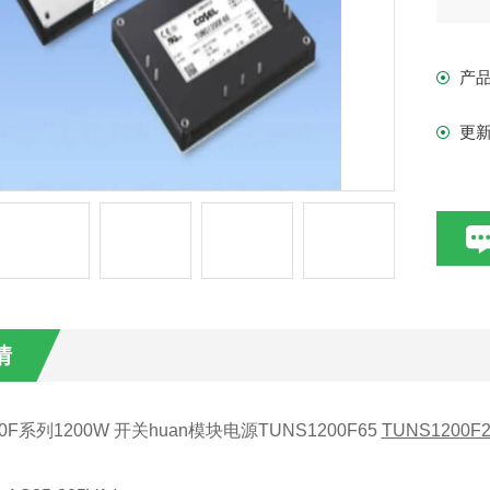
额定
产
额定
更
额定
保修
情
0F
系列
1200W 开关huan
模块电源
TUNS1200F65
TUNS1200F2