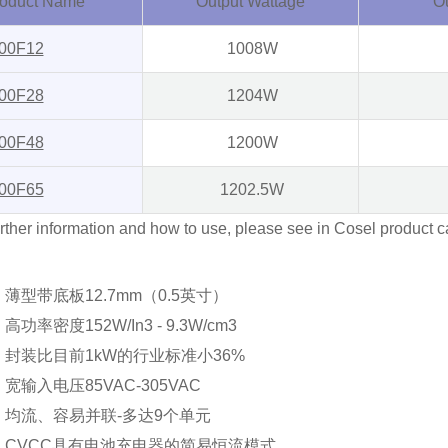
oduct Name
Output Wattage
Ou
00F12
1008W
00F28
1204W
00F48
1200W
00F65
1202.5W
urther information and how to use, please see in Cosel product c
●
薄型带底板
12.7mm
（
0.5
英寸）
●
高功率密度
152W/In3 - 9.3W/cm3
●
封装比目前
1kW
的行业标准小
36%
●
宽输入电压
85VAC-305VAC
●
均流、容易并联
-
多达
9
个单元
 CVCC
具有电池充电器的简易恒流模式