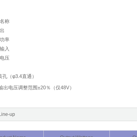
名称
出
功率
输入
电压
装孔（φ
3.4
直通）
输出电压调整范围±
20
％（仅
48V
）
Line-up