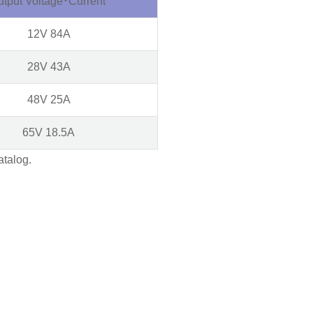
tput Voltage
･
Current
12V 84A
28V 43A
48V 25A
65V 18.5A
atalog.