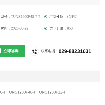
输入：AC85-305V1Φ
品型号：
TUNS1200F48-T TUNS1200F12
厂商性质：
代理商
输出功率：1200W
新时间：
2025-09-22
访 问 量：
859
输出电压：12V,28V，48V
029-88231631
立即咨询
联系电话：
期5年 1200W模块电源TUNS1200F65 TUNS1200F28-T
8-T
TUNS1200F
48-T
TUNS1200F
12-T