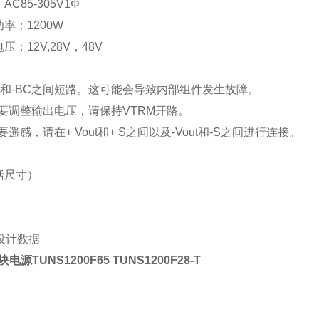
：
AC85-305V1
Φ
功率：
1200W
电压：
12V,28V
，
48V
和
-BC
之间短路。这可能会导致内部组件发生故障。
要调整输出电压，请保持
VTRM
开路。
要遥感，请在
+ Vout
和
+ S
之间以及
-Vout
和
-S
之间进行连接。
括尺寸）
设计数据
块电源TUNS1200F65 TUNS1200F28-T