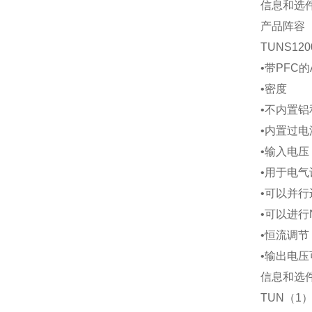
信息和选
产品阵容
TUNS120
•带
PFC
的
•密度
•不内置
•内置过
•输入电压
•用于电气
•可以并行
•可以进行
•恒流调节
•输出电
信息和选
TUN
（
1