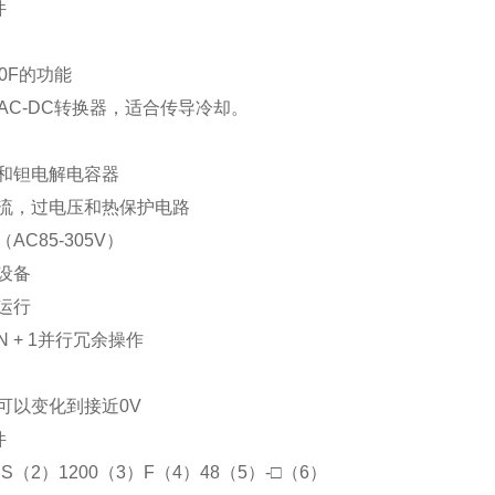
件
0F
的功能
AC-DC
转换器，适合传导冷却。
铝和钽电解电容器
电流，过电压和热保护电路
（
AC85-305V
）
设备
运行
N + 1
并行冗余操作
压可以变化到接近
0V
件
）
S
（
2
）
1200
（
3
）
F
（
4
）
48
（
5
）
-
□（
6
）