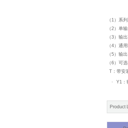
（
1
）系列
（
2
）单输
（
3
）输出
（
4
）通用
（
5
）输出
（
6
）可选
T
：带安
·
Y1
：
Product 